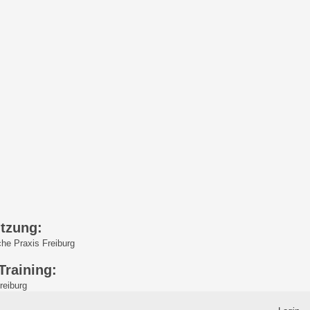
ützung:
Freiburg
Training:
rg