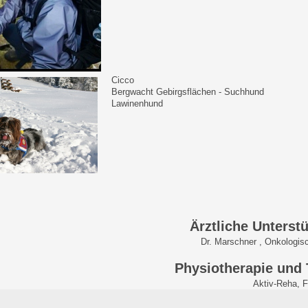
Cicco
Bergwacht Gebirgsflächen - Suchhund
Lawinenhund
Ärztliche Unterst
Marschner , Onkologische Praxis 
Physiotherapie und 
tiv-Reha, Freibu